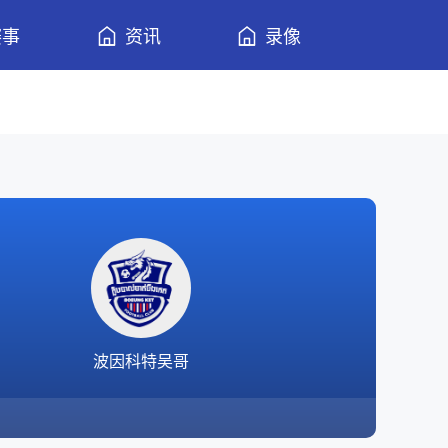
赛事
资讯
录像
波因科特吴哥