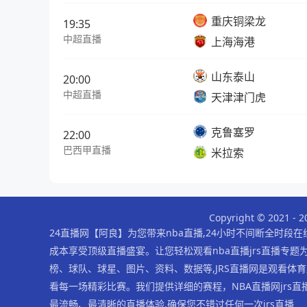
重庆铜梁龙
19:35
中超直播
上海海港
山东泰山
20:00
中超直播
天津津门虎
克鲁塞罗
22:00
巴西甲直播
米拉索
Copyright © 2021
24直播网【阿良】为您带来nba直播,24小时不间断全时段
成本享受顶级直播盛宴。让您轻松观看nba直播jrs直播专题为
榜、球队、球星、图片、资料、数据等,JRS直播网是观看体育直播
看每一场精彩比赛。我们提供详细的赛程，NBA直播网jrs
最流畅、最清晰的直播体验,确保您不错过任何一次jrs直播