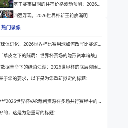
基于赛事周期的住宿价格波动预测：2026世界杯主办城市实时定价机制分析
四强浮现，2026世界杯新王轮廓渐明
2026世界杯八强前瞻：北美主场燃烽火，豪强争锋悬念生
热门录像
2026美加墨世界杯32强淘汰赛对阵揭晓
“球体进化：2026世界杯比赛用球如何改写比赛逻辑”
2026扩容密钥：12组字母代码如何重塑世界杯分组规则
「草皮之下的赌局：世界杯赛场的隐形资本暗战」
“数据革命下的绿茵江湖：2026世界杯的底层突围与格局裂变”
基于您的要求，以下是为您重新拟定的标题：
**“2026世界杯VAR裁判资源在多场并行赛程中的实时调度与协同优化策略研究”**
好的，这是为您重写的标题：