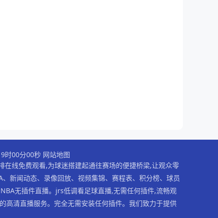
0日19时00分00秒
网站地图
安排在线免费观看,为球迷搭建起通往赛场的便捷桥梁,让观众零
播NBA、新闻动态、录像回放、视频集锦、赛程表、积分榜、球员
NBA无插件直播。jrs低调看足球直播,无需任何插件,流畅观
直播的高清直播服务。完全无需安装任何插件。我们致力于提供