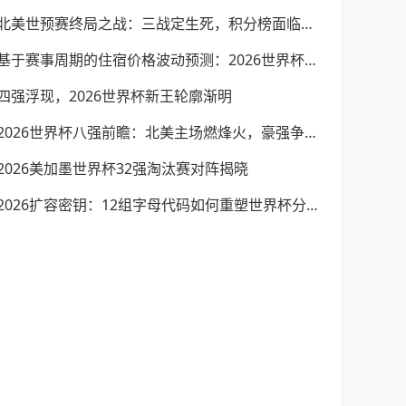
北美世预赛终局之战：三战定生死，积分榜面临巨变
基于赛事周期的住宿价格波动预测：2026世界杯主办城市实时定价机制分析
四强浮现，2026世界杯新王轮廓渐明
2026世界杯八强前瞻：北美主场燃烽火，豪强争锋悬念生
2026美加墨世界杯32强淘汰赛对阵揭晓
2026扩容密钥：12组字母代码如何重塑世界杯分组规则